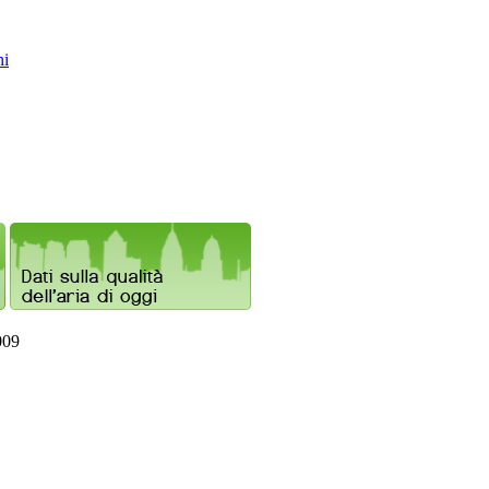
ni
009