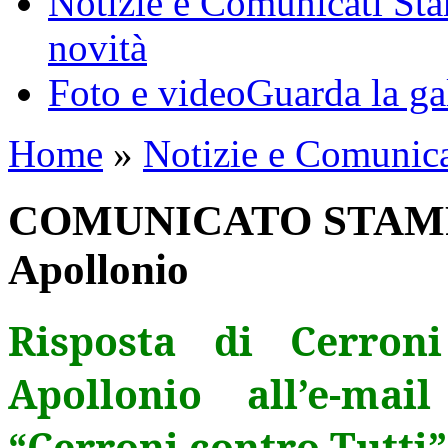
Notizie e Comunicati St
novità
Foto e video
Guarda la ga
Home
»
Notizie e Comunic
COMUNICATO STAMPA- 
Apollonio
Risposta di Cerron
Apollonio all’e-ma
“Cerroni contro Tutti”